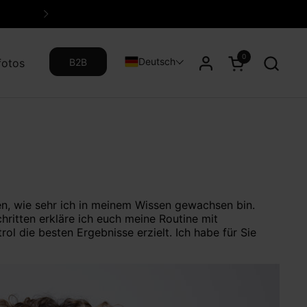
✓ Vor 16:30 Uhr bestellt, heute v
Weiter
0
Warenkorb öff
NL
Deutsch
fotos
B2B
n, wie sehr ich in meinem Wissen gewachsen bin.
Schritten erkläre ich euch meine Routine mit
l die besten Ergebnisse erzielt. Ich habe für Sie