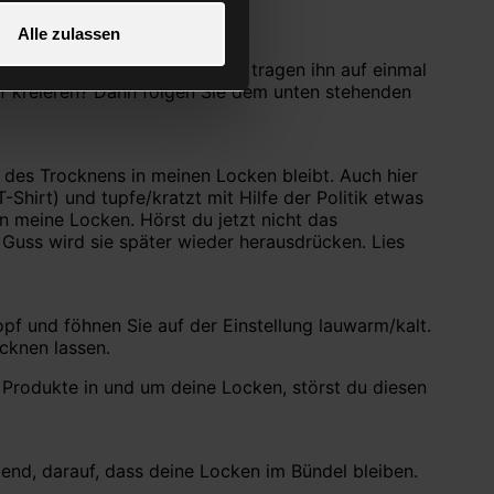
Alle zulassen
hre Locken herunterfallen und tragen ihn auf einmal
rf kreieren? Dann folgen Sie dem unten stehenden
 des Trocknens in meinen Locken bleibt. Auch hier
hirt) und tupfe/kratzt mit Hilfe der Politik etwas
n meine Locken. Hörst du jetzt nicht das
 Guss wird sie später wieder herausdrücken. Lies
f und föhnen Sie auf der Einstellung lauwarm/kalt.
cknen lassen.
dukte in und um deine Locken, störst du diesen
bend, darauf, dass deine Locken im Bündel bleiben.