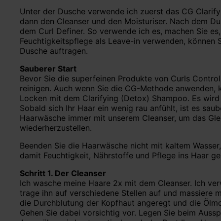
Unter der Dusche verwende ich zuerst das CG Clarif
dann den Cleanser und den Moisturiser. Nach dem Du
dem Curl Definer. So verwende ich es, machen Sie es, 
Feuchtigkeitspflege als Leave-in verwenden, können S
Dusche auftragen.
Sauberer Start
Bevor Sie die superfeinen Produkte von Curls Control 
reinigen. Auch wenn Sie die CG-Methode anwenden, ka
Locken mit dem Clarifying (Detox) Shampoo. Es wird 
Sobald sich Ihr Haar ein wenig rau anfühlt, ist es sa
Haarwäsche immer mit unserem Cleanser, um das Gle
wiederherzustellen.
Beenden Sie die Haarwäsche nicht mit kaltem Wasser,
damit Feuchtigkeit, Nährstoffe und Pflege ins Haar g
Schritt 1. Der Cleanser
Ich wasche meine Haare 2x mit dem Cleanser. Ich ver
trage ihn auf verschiedene Stellen auf und massiere 
die Durchblutung der Kopfhaut angeregt und die Ölm
Gehen Sie dabei vorsichtig vor. Legen Sie beim Auss