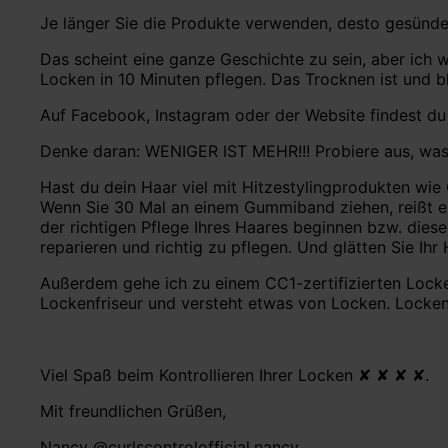
Je länger Sie die Produkte verwenden, desto gesünde
Das scheint eine ganze Geschichte zu sein, aber ich wo
Locken in 10 Minuten pflegen. Das Trocknen ist und bl
Auf Facebook, Instagram oder der Website findest du 
Denke daran: WENIGER IST MEHR!!! Probiere aus, was f
Hast du dein Haar viel mit Hitzestylingprodukten wie G
Wenn Sie 30 Mal an einem Gummiband ziehen, reißt es, d
der richtigen Pflege Ihres Haares beginnen bzw. diese
reparieren und richtig zu pflegen. Und glätten Sie I
Außerdem gehe ich zu einem CC1-zertifizierten Lockenf
Lockenfriseur und versteht etwas von Locken. Locken 
Viel Spaß beim Kontrollieren Ihrer Locken ✘ ✘ ✘ ✘.
Mit freundlichen Grüßen,
Nancy @curlscontrolofficial.nancy