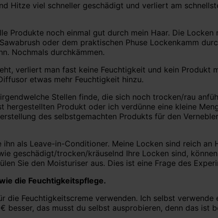
 Hitze viel schneller geschädigt und verliert am schnellste
lle Produkte noch einmal gut durch mein Haar. Die Locken 
 Sawabrush oder dem praktischen Phuse Lockenkamm durch.
kann. Nochmals durchkämmen.
geht, verliert man fast keine Feuchtigkeit und kein Produ
Diffusor etwas mehr Feuchtigkeit hinzu.
irgendwelche Stellen finde, die sich noch trocken/rau anf
t hergestellten Produkt oder ich verdünne eine kleine Me
e Herstellung des selbstgemachten Produkts für den Verneble
ihn als Leave-in-Conditioner. Meine Locken sind reich an Hi
wie geschädigt/trocken/kräuselnd Ihre Locken sind, können 
ülen Sie den Moisturiser aus. Dies ist eine Frage des Exper
 wie die Feuchtigkeitspflege.
für die Feuchtigkeitscreme verwenden. Ich selbst verwende
2 € besser, das musst du selbst ausprobieren, denn das ist 