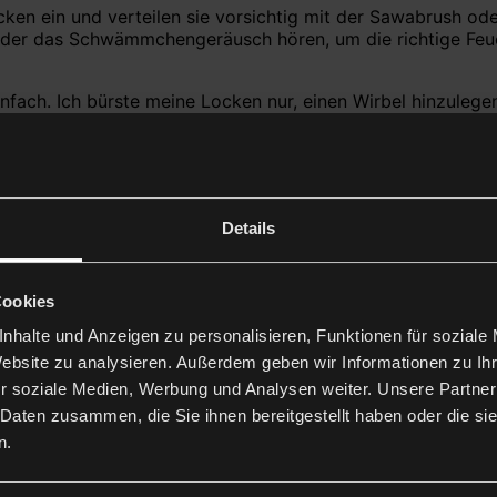
 Locken ein und verteilen sie vorsichtig mit der Sawabrus
eder das Schwämmchengeräusch hören, um die richtige Feuc
einfach. Ich bürste meine Locken nur, einen Wirbel hinzulege
tylen. Es liegt an dir, herauszufinden, womit du gerne arbe
Details
Cookies
nhalte und Anzeigen zu personalisieren, Funktionen für soziale
ie auf Facebook oder Instagram von @curlscontrol.official
Website zu analysieren. Außerdem geben wir Informationen zu I
rodukt ♥
r soziale Medien, Werbung und Analysen weiter. Unsere Partner
 Daten zusammen, die Sie ihnen bereitgestellt haben oder die s
 nicht mehr ohne ihn leben. Er verleiht meinen Locken zusät
n.
machen.
beginnen Sie mit dem Auftragen am Haaransatz. Versuchen S