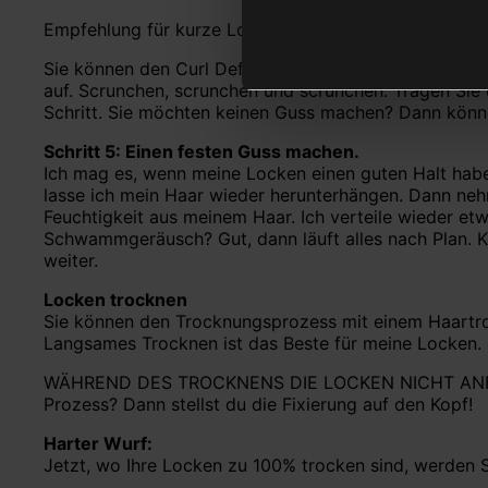
Empfehlung für kurze Locken +/- 1 Euro | halblang 1 1
Sie können den Curl Definer auch auftragen, indem Si
auf. Scrunchen, scrunchen und scrunchen. Tragen Sie
Schritt. Sie möchten keinen Guss machen? Dann können
Schritt 5: Einen festen Guss machen.
Ich mag es, wenn meine Locken einen guten Halt haben
lasse ich mein Haar wieder herunterhängen. Dann nehm
Feuchtigkeit aus meinem Haar. Ich verteile wieder etw
Schwammgeräusch? Gut, dann läuft alles nach Plan. Ke
weiter.
Locken trocknen
Sie können den Trocknungsprozess mit einem Haartroc
Langsames Trocknen ist das Beste für meine Locken. S
WÄHREND DES TROCKNENS DIE LOCKEN NICHT ANFASSEN!
Prozess? Dann stellst du die Fixierung auf den Kopf!
Harter Wurf:
Jetzt, wo Ihre Locken zu 100% trocken sind, werden S