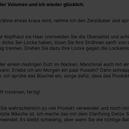
ller Volumen und ich wieder glücklich.
rähne etwas kraus wird, nehme ich den Zerstäuber und sprü
r Kopfhaut ins Haar (vermeiden Sie die Oberseite) und schü
cke 3er-Locke haben, lösen Sie Ihre Strähnen sanft von de
ig trennen. Drehen Sie dazu Ihre Locke gegen die Lockenri
der einem niedrigen Dutt im Nacken. Manchmal auch mit ein
kann. Erlebe ich am Morgen ein paar Fusseln? Dann schnapp
 Ich sprühe das Büschel ein, sorge dafür, dass das Produkt ü
t trocknen, fertig!
n Sie wahrscheinlich zu viel Produkt verwendet und noch nic
 letzte Wäsche ist. Ich mache das mit dem Clarifying Deto
erwendet. Es bleibt schwierig, aber wenn Sie die richtige B