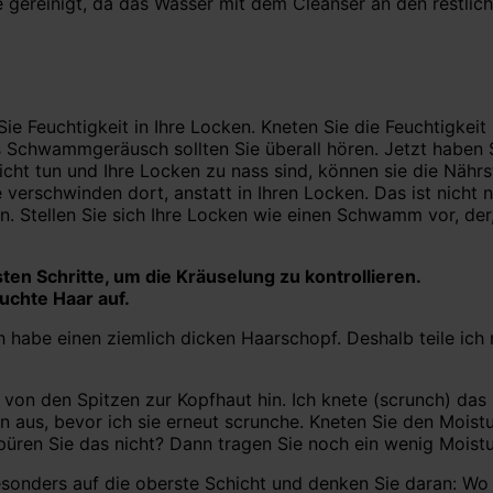
gereinigt, da das Wasser mit dem Cleanser an den restliche
e Feuchtigkeit in Ihre Locken. Kneten Sie die Feuchtigkeit
es Schwammgeräusch sollten Sie überall hören. Jetzt haben 
nicht tun und Ihre Locken zu nass sind, können sie die Näh
e verschwinden dort, anstatt in Ihren Locken. Das ist nich
n. Stellen Sie sich Ihre Locken wie einen Schwamm vor, der,
sten Schritte, um die Kräuselung zu kontrollieren.
uchte Haar auf.
h habe einen ziemlich dicken Haarschopf. Deshalb teile ich
h von den Spitzen zur Kopfhaut hin. Ich knete (scrunch) das
aus, bevor ich sie erneut scrunche. Kneten Sie den Moistur
üren Sie das nicht? Dann tragen Sie noch ein wenig Moistur
onders auf die oberste Schicht und denken Sie daran: Wo ke