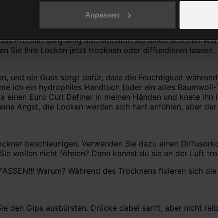
/2 Euro | lang 2 Euro.
Anpassen
e ihn in mehreren Durchgängen auftragen, oder Sie lassen I
 das Produkt sorgfältig auf. Möchten Sie einen schönen Wu
 Sie Ihre Locken jetzt trocknen oder diffundieren lassen.
, und ein Guss sorgt dafür, dass die Feuchtigkeit während
e ich ein hydrophiles Handtuch (oder ein altes Baumwoll-T-S
a einen Euro Curl Definer in meinen Händen und knete ihn i
ine Angst, die Locken werden sich hart anfühlen, aber der
kner beschleunigen. Verwenden Sie dazu einen Diffusorkop
ie wollen nicht föhnen? Dann kannst du sie an der Luft tro
!! Warum? Während des Trocknens fixieren sich die Pro
ie den Gips ausbürsten. Drücke dabei sanft, aber nicht rei