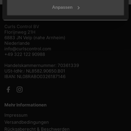
Anpassen
Kontakt
Curls Control BV
Florijnweg 21H
6883 JN Velp (nahe Arnheim)
Niederlande
info@curlscontrol.com
+49 322 122 90988
Handelskammernummer: 70361339
USt-IdNr.: NL8582.90650.B01
IBAN: NL08RABO0326187146
Facebook
Instagram
Mehr Informationen
Impressum
Versandbedingungen
Rückgaberecht & Beschwerden