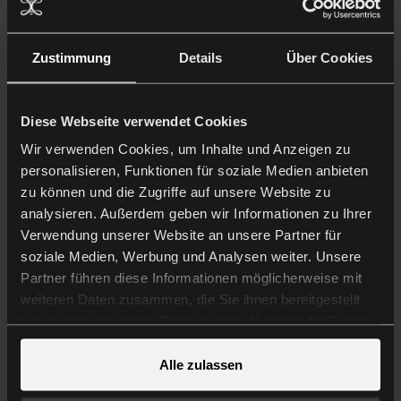
Zustimmung
Details
Über Cookies
Diese Webseite verwendet Cookies
Lockenkamm
Volumenkamm
Wir verwenden Cookies, um Inhalte und Anzeigen zu
(afro/stick/point)
personalisieren, Funktionen für soziale Medien anbieten
€11,50
zu können und die Zugriffe auf unsere Website zu
€10,50
analysieren. Außerdem geben wir Informationen zu Ihrer
Verwendung unserer Website an unsere Partner für
soziale Medien, Werbung und Analysen weiter. Unsere
Partner führen diese Informationen möglicherweise mit
weiteren Daten zusammen, die Sie ihnen bereitgestellt
haben oder die sie im Rahmen Ihrer Nutzung der Dienste
gesammelt haben.
Alle zulassen