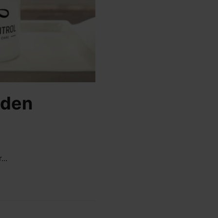
 den
..