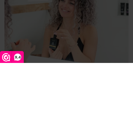
9,4
Strahlende Locken in den warmen
Sommermonaten
Warum es wichtig ist, deinen Locken nach dem Sommer
extra viel Aufmerksamkeit zu schenken Bist...
Mehr lesen